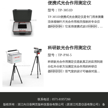
用于植物生长生理、光合生
便携式光合作用测定仪
理、胁迫生理研究等科学研究！
型号：TP-3051D
TP-3051D便携式光合测定仪是专门用来测量
活体植物叶片光合作用相关指标的专业仪
器！它采用便携式设计，能
直接携带到野外环境中对植物叶片的光合速
率、叶片蒸腾速率、植物光
合有效辐射等参数进行测定！采用一体
式手提箱设计，具有操作简
科研款光合作用测定仪
单，体积小巧，检测灵活等
型号：TP-PM-5
特点。广泛应用于农林业、
园艺、草业、林业、种业
科研款光合作用测定仪是款真正的应用到差
等农林高校的植物生理实验教学及科研院所
分红外分析方法测定光合作用的科研仪
的宏观生理生态研究中！
器！双气室的设计可确保对温
度、CO2和H2O进行准确可靠的测定
和控制对于高水平的研究，这是一项
关键要求，也是开路式气路系统的主
要优势。
联系电话：0571-81957260
版权所有：浙江向日葵网页版科技股份有限公司（原浙江托普仪器有限公司） 备