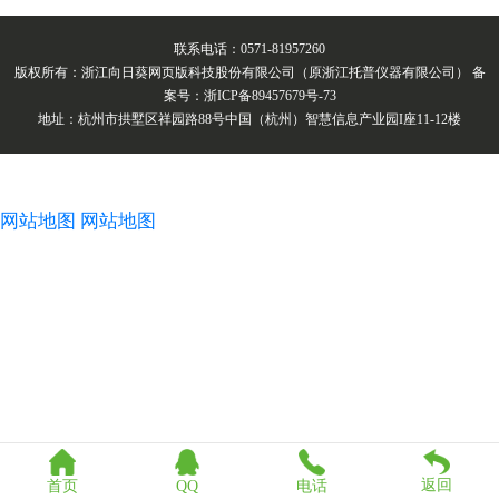
域。同时也是生物、遗传工
程、医学、卫生防疫、环
联系电话：0571-81957260
境保护、农林畜牧等行业的科研机
版权所有：浙江向日葵网页版科技股份有限公司（原浙江托普仪器有限公司） 备
构、大专院校、生产单位
案号：浙ICP备89457679号-73
或部门实验室的重要试验设备。
地址：杭州市拱墅区祥园路88号中国（杭州）智慧信息产业园I座11-12楼
网站地图
网站地图
返回
首页
QQ
电话