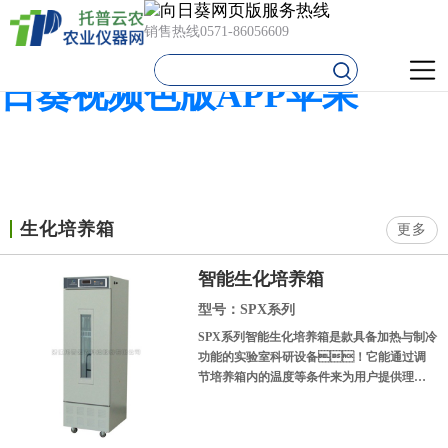
向日葵网页版,向日葵视频黄
销售热线
0571-86056609
色网站,向日葵污视频APP,向
日葵视频色版APP苹果
生化培养箱
更多
智能生化培养箱
型号：SPX系列
SPX系列智能生化培养箱是款具备加热与制冷
功能的实验室科研设备！它能通过调
节培养箱内的温度等条件来为用户提供理想
的恒温环境。主要可用于水体分析
的BOD测定，细菌、血
清、微生物的培养、保存等领